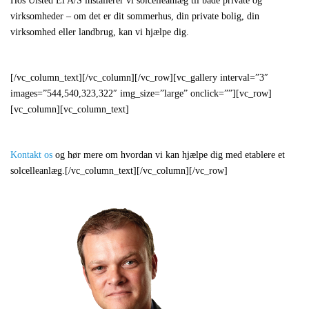
Hos Ulsted El A/S installerer vi solcelleanlæg til både private og
virksomheder – om det er dit sommerhus, din private bolig, din
virksomhed eller landbrug, kan vi hjælpe dig.
[/vc_column_text][/vc_column][/vc_row][vc_gallery interval=”3″
images=”544,540,323,322″ img_size=”large” onclick=””][vc_row]
[vc_column][vc_column_text]
Kontakt os
og hør mere om hvordan vi kan hjælpe dig med etablere et
solcelleanlæg.[/vc_column_text][/vc_column][/vc_row]