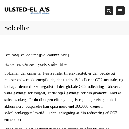
×
Togg
Search
navi
Solceller
[vc_row][vc_column][vc_column_text]
Solceller: Omsæt lysets stråler til el
Solceller, der omsætter lysets stråler til elektricitet, er den bedste og
reneste vedvarende energikilde, der findes. Solceller er CO2-neutrale, og
bidrager dermed ikke negativt til den globale CO2-udledning. Udover at
være gavnligt for miljøet, er det også gavnligt for din økonomi. Med et
solcelleanlæg, får du din egen elforsyning. Beregninger viser, at du i
akkumuleret besparelse kan opnå mere end 300.000 kroner i
solcelleanlæggets levetid – uden indregning af din reducering af CO2
emissioner.