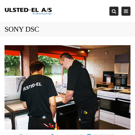
×
Togg
Search
navi
SONY DSC